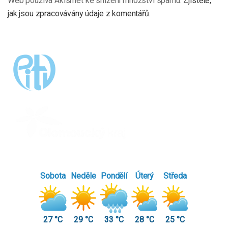
Web používá Akismet ke snížení množství spamu.
Zjistěte,
jak jsou zpracovávány údaje z komentářů.
Sobota
Neděle
Pondělí
Úterý
Středa
27 °C
29 °C
33 °C
28 °C
25 °C