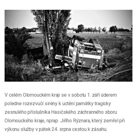
V celém Olomouckém kraji se v sobotu 1. září úderem
poledne rozezvučí sirény k uctění památky tragicky
zesnulého příslušníka Hasičského záchranného sboru
Olomouckého kraje, nprap. Jiřího Rýznara, který zemřel při
výkonu služby v pátek 24. srpna cestou k zásahu.