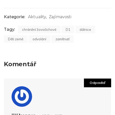
Kategorie:
Aktuality
Zajímavosti
Tagy:
chránění žovočichové
D1
dálnice
Děti země
odvolání
zamítnutí
Komentář
Odpověď