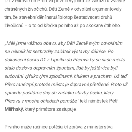
D1 z Říkovic do Přerova povolil výjimku ze zákazu u zvláště
chráněných živočichů. Děti Země v odvolání argumentovaly
tím, že stavební dění naruší biotop šestadvaceti druhů
živočichů – o to od křečka polního až po skokana štíhlého.
„Měli jsme vážnou obavu, aby Děti Země svým odvoláním
na několik let nezbrzdily začátek výstavby dálnice. Po
dokončení úseku D1 z Lipníku do Přerova by se naše město
stalo doslova dopravním špuntem, lidé by ještě více byli
sužováni výfukovými zplodinami, hlukem a prachem. Už teď
Přerované trpí, protože město je dopravně přetížené. Proto už
opravdu počítáme dny do začátku stavby úseku, který
Přerovu v mnoha ohledech pomůže,“
řekl náměstek
Petr
Měřínský
, který primátora zastupuje.
Prvního muže radnice potěšující zpráva z ministerstva