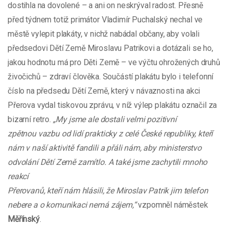
dostihla na dovolené – a ani on neskrýval radost. Přesně
před týdnem totiž primátor Vladimír Puchalský nechal ve
městě vylepit plakáty, v nichž nabádal občany, aby volali
předsedovi Dětí Země Miroslavu Patrikovi a dotázali se ho,
jakou hodnotu má pro Děti Země – ve výčtu ohrožených druhů
živočichů – zdraví člověka. Součástí plakátu bylo i telefonní
číslo na předsedu Dětí Země, který v návaznosti na akci
Přerova vydal tiskovou zprávu, v níž výlep plakátu označil za
bizarní retro.
„My jsme ale dostali velmi pozitivní
zpětnou vazbu od lidí prakticky z celé České republiky, kteří
nám v naší aktivitě fandili a přáli nám, aby ministerstvo
odvolání Dětí Země zamítlo. A také jsme zachytili mnoho
reakcí
Přerovanů, kteří nám hlásili, že Miroslav Patrik jim telefon
nebere a o komunikaci nemá
zájem,“
vzpomněl náměstek
Měřínský
.