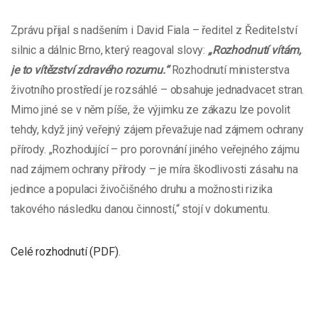
Zprávu přijal s nadšením i David Fiala – ředitel z Ředitelství
silnic a dálnic Brno, který reagoval slovy:
„Rozhodnutí vítám,
je to vítězství zdravého rozumu.“
Rozhodnutí ministerstva
životního prostředí je rozsáhlé – obsahuje jednadvacet stran.
Mimo jiné se v něm píše, že výjimku ze zákazu lze povolit
tehdy, když jiný veřejný zájem převažuje nad zájmem ochrany
přírody. „Rozhodující – pro porovnání jiného veřejného zájmu
nad zájmem ochrany přírody – je míra škodlivosti zásahu na
jedince a populaci živočišného druhu a možnosti rizika
takového následku danou činností,“ stojí v dokumentu.
Celé rozhodnutí (PDF)
.