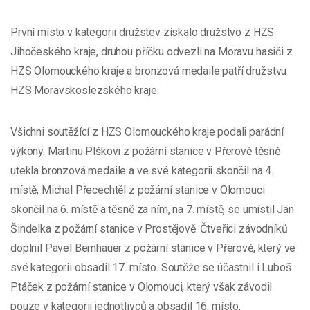
První místo v kategorii družstev získalo družstvo z HZS
Jihočeského kraje, druhou příčku odvezli na Moravu hasiči z
HZS Olomouckého kraje a bronzová medaile patří družstvu
HZS Moravskoslezského kraje.
Všichni soutěžící z HZS Olomouckého kraje podali parádní
výkony. Martinu Plškovi z požární stanice v Přerově těsně
utekla bronzová medaile a ve své kategorii skončil na 4.
místě, Michal Přecechtěl z požární stanice v Olomouci
skončil na 6. místě a těsně za ním, na 7. místě, se umístil Jan
Šindelka z požární stanice v Prostějově. Čtveřici závodníků
doplnil Pavel Bernhauer z požární stanice v Přerově, který ve
své kategorii obsadil 17. místo. Soutěže se účastnil i Luboš
Ptáček z požární stanice v Olomouci, který však závodil
pouze v kategorii jednotlivců a obsadil 16. místo.