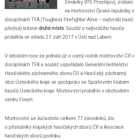
Šindelky (PS Prostějov), získalo
na mistrovství České republiky v
disciplínách TFA (Toughest Firefighter Alive – nejtvrdší hasič
přežívá) krásné
druhé místo
. Soutěž o nejtvrdšího hasiče
proběhla ve středu 27. září 2017 v Ústí nad Labem
V letošním roce se jednalo již o osmý ročník mistrovství ČR v
disciplínách TFA a soutěž uspořádalo Generální ředitelství
Hasičského záchranného sboru ČR a Hasičský záchranný
sbor Ústeckého kraje ve spolupráci se Sportovním klubem
hasičů Ústeckého kraje. Mistrovství proběhlo v obchodním
centru Forum.
Mistrovství se zúčastnilo celkem 77 závodníků, šlo
o příslušníky krajských hasičských sborů ČR a Asociace
hasičských sborů podniku.