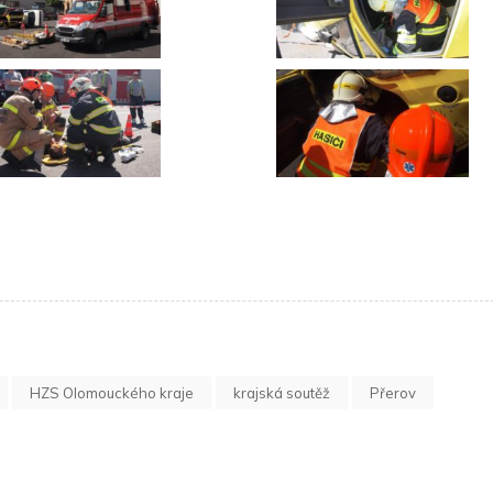
HZS Olomouckého kraje
krajská soutěž
Přerov