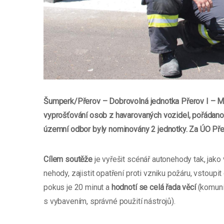
Šumperk/Přerov –
Dobrovolná jednotka Přerov I – M
vyprošťování osob z havarovaných vozidel, pořádano
územní odbor byly nominovány 2 jednotky. Za ÚO Pře
Cílem soutěže
je vyřešit scénář autonehody tak, jako
nehody, zajistit opatření proti vzniku požáru, vstoup
pokus je 20 minut a
hodnotí se celá řada věcí
(komuni
s vybavením, správné použití nástrojů).