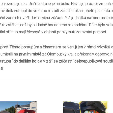
no vozidlo je na střeše a druhé je na boku. Navíc je prostor zmenš
avotník vstoupí do vozu po rozbití zadního okna, ošetří pacienta a
ění zadních dveří. Jako jediná zúčastněná jednotka nakonec nemus
 rozstříhat, což bylo kladně hodnoceno rozhodčími. Dále bylo veli
lní přístup mají členové v oblasti poskytnutí zdravotní pomoci.
oprvé
. Těmto postupům a činnostem se věnují jen v rámci výcviků 
umístili na
prvním místě
za Olomoucký kraj a překonaly dobrovoln
stupují do dalšího kola
a v září se zúčastní
celorepublikové sout
ti