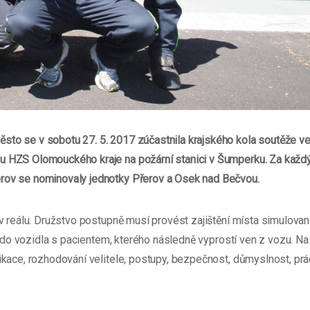
ěsto se v sobotu 27. 5. 2017 zúčastnila krajského kola soutěže v
u HZS Olomouckého kraje na požární stanici v Šumperku. Za každ
rov se nominovaly jednotky Přerov a Osek nad Bečvou.
 v reálu. Družstvo postupně musí provést zajištění místa simulova
it do vozidla s pacientem, kterého následně vyprostí ven z vozu. Na
kace, rozhodování velitele, postupy, bezpečnost, důmyslnost, pr