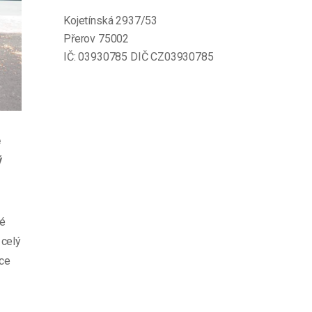
Kojetínská 2937/53
Přerov 75002
IČ: 03930785 DIČ CZ03930785
e
ý
né
 celý
áce