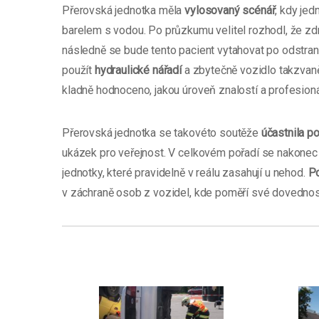
Přerovská jednotka měla
vylosovaný scénář
, kdy jed
barelem s vodou. Po průzkumu velitel rozhodl, že zdr
následně se bude tento pacient vytahovat po odstran
použít
hydraulické nářadí
a zbytečně vozidlo takzvaně
kladně hodnoceno, jakou úroveň znalostí a profesioná
Přerovská jednotka se takovéto soutěže
účastnila p
ukázek pro veřejnost. V celkovém pořadí se nakonec 
jednotky, které pravidelně v reálu zasahují u nehod.
Po
v záchraně osob z vozidel, kde poměří své dovednos