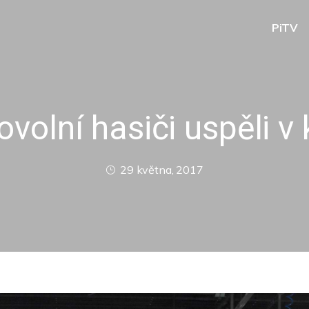
PiTV
ovolní hasiči uspěli v 
29 května, 2017