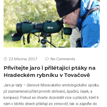
22 března, 2017
No Comments
Přivítejte jaro i přilétající ptáky na
Hradeckém rybníku v Tovačově
Jaro je tady – členové Moravského ornitologického spolku
již zaznamenali přílet prvních skřivanů, špačků, čejek, a
konipasů. Pokud se chcete dozvědět více o ptácích, kteří k
nám v těchto dnech přilétají ze zimovišť, tak si zajeďte do