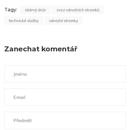
Tagy:
sběrný dvůr
svoz vánočních stromků
technické služby
vánoční stromky
Zanechat komentář