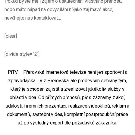
Pokud byste měli zájem o uskutečnění vlastního přenosu,
nebo máte nápad na odvysílání nějaké zajímavé akce,
neváhejte nás kontaktovat…
[clear]
[divide style=”2″]
PiTV – Přerovská internetová televize není jen sportovní a
zpravodajská TV z Přerovska, ale především sehraný tým,
který je schopen zajistit a zrealizovat jakékoliv služby v
oblasti videa. Od přímých přenosů, přes záznamy z akcí,
událostí, firemních prezentací, realizace videoklipů, reklam a
dokumentů, svatební videa, kompletní postprodukční práce
až po výsledný export dle požadavků zákazníka.