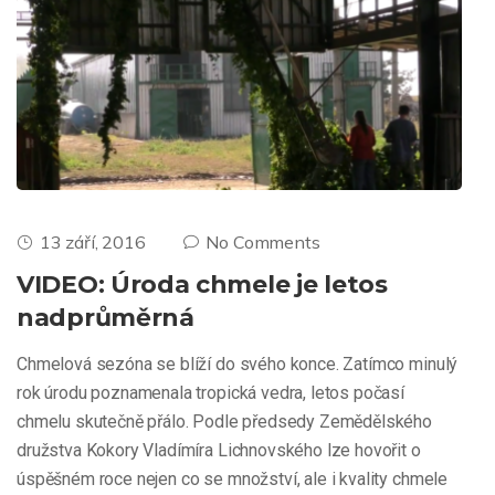
13 září, 2016
No Comments
VIDEO: Úroda chmele je letos
nadprůměrná
Chmelová sezóna se blíží do svého konce. Zatímco minulý
rok úrodu poznamenala tropická vedra, letos počasí
chmelu skutečně přálo. Podle předsedy Zemědělského
družstva Kokory Vladímíra Lichnovského lze hovořit o
úspěšném roce nejen co se množství, ale i kvality chmele