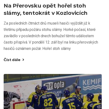
Na Přerovsku opět hořel stoh
slámy, tentokrát v Kozlovicích
Za posledních čtrnáct dnů museli hasiči vyjíždět již k
třetímu případu požáru stohu slámy. Horké počasí, které
zavládlo v posledních dnech bohužel těmto událostem
často přispívá. V pondělí 12. září byl na linku přerovských
hasičů oznámen požár. Hořel stoh slámy
Číst dále