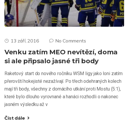
13 září, 2016
No Comments
Venku zatím MEO nevítězí, doma
si ale připsalo jasné tři body
Raketový start do nového ročníku WSM ligy jako loni zatím
přerovští hokejisté nezažívají. Po třech odehraných kolech
mají tři body, všechny z domácího utkání proti Mostu (5:1),
které bylo dlouho vyrovnané a hanáci rozhodli o nakonec
jasném výsledku až v
Číst dále