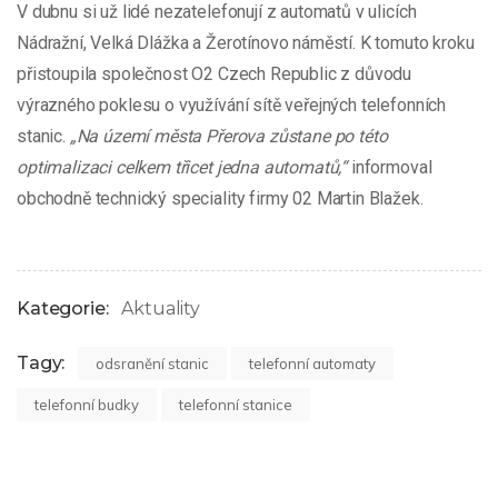
V dubnu si už lidé nezatelefonují z automatů v ulicích
Nádražní, Velká Dlážka a Žerotínovo náměstí. K tomuto kroku
přistoupila společnost O2 Czech Republic z důvodu
výrazného poklesu o využívání sítě veřejných telefonních
stanic.
„Na území města Přerova zůstane po této
optimalizaci celkem třicet jedna automatů,“
informoval
obchodně technický speciality firmy 02 Martin Blažek.
Kategorie:
Aktuality
Tagy:
odsranění stanic
telefonní automaty
telefonní budky
telefonní stanice