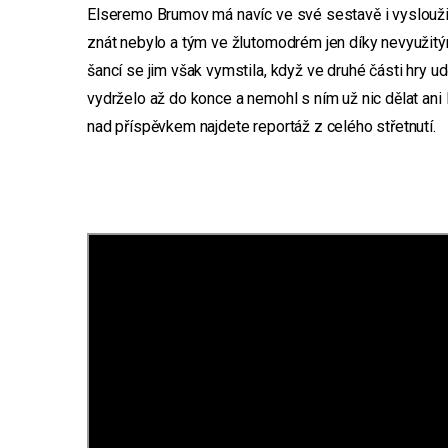
Elseremo Brumov má navíc ve své sestavě i vysloužilé
znát nebylo a tým ve žlutomodrém jen díky nevyužit
šancí se jim však vymstila, když ve druhé části hry u
vydrželo až do konce a nemohl s ním už nic dělat ani
nad příspěvkem najdete reportáž z celého střetnutí.