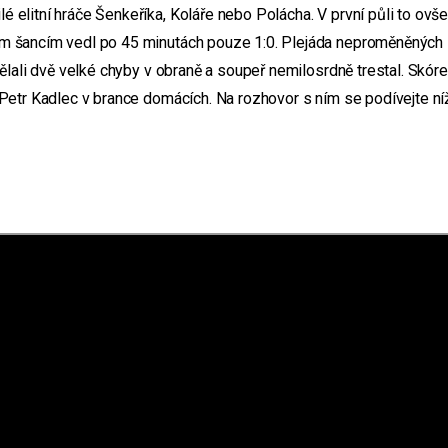
 elitní hráče Šenkeříka, Koláře nebo Polácha. V první půli to ovš
ým šancím vedl po 45 minutách pouze 1:0. Plejáda neproměněných
dělali dvě velké chyby v obraně a soupeř nemilosrdně trestal. Skóre
 Petr Kadlec v brance domácích. Na rozhovor s ním se podívejte ní