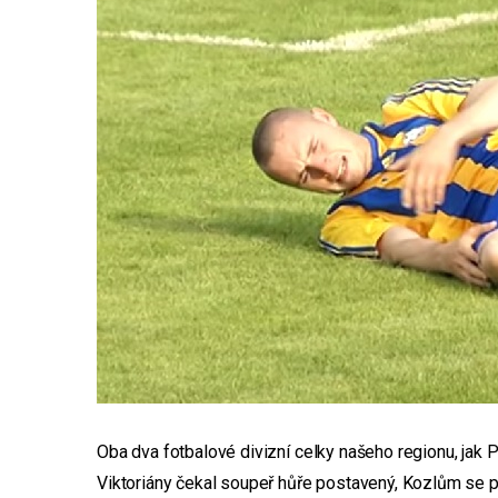
Oba dva fotbalové divizní celky našeho regionu, jak 
Viktoriány čekal soupeř hůře postavený, Kozlům se po