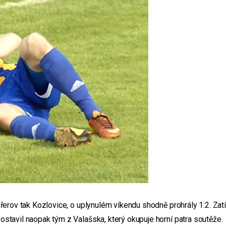
Přerov tak Kozlovice, o uplynulém víkendu shodně prohrály 1:2. Za
stavil naopak tým z Valašska, který okupuje horní patra soutěže.