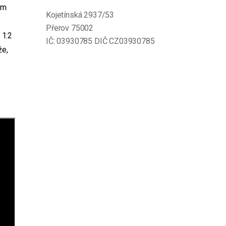
em
Kojetínská 2937/53
Přerov 75002
 1:2
IČ: 03930785 DIČ CZ03930785
že,