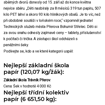
sběrných dvorů donesly od 15. září až do konce května
nejvíce sběru. „Děti nasbíraly za 8 měsíců 319 tun papíru, 507
kilo PET lahví a skoro 93 kilo hliníkových obalů. Je to víc, než
při obdobné soutěži v loňském roce,“ vzpomněl jednatel
Technických služeb města Přerova Bohumír Střelec. Děti si
za svou snahu odnesly zajímavé ceny – tablety, příslušenství
k počítači či trička. A zástupci škol odcházeli s
peněžními šeky.
Podívejte se, kdo a ve které kategorii uspěl:
Nejlepší základní škola
papír (120,07 kg/žák):
Základní škola Trávník Přerov
.
Cena: Šek v hodnotě 4 000 Kč
Nejlepší třídní kolektiv
papír (6 651,50 kg):