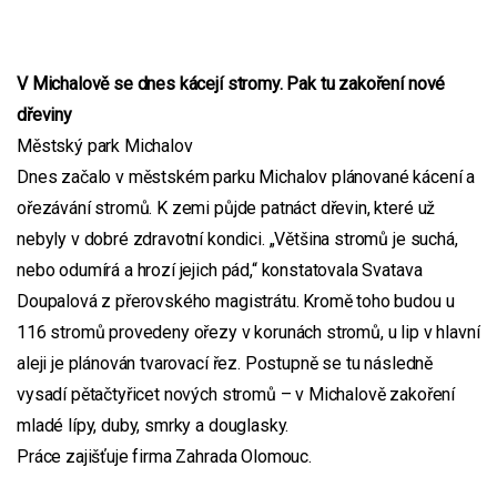
V Michalově se dnes kácejí stromy. Pak tu zakoření nové
dřeviny
Městský park Michalov
Dnes začalo v městském parku Michalov plánované kácení a
ořezávání stromů. K zemi půjde patnáct dřevin, které už
nebyly v dobré zdravotní kondici. „Většina stromů je suchá,
nebo odumírá a hrozí jejich pád,“ konstatovala Svatava
Doupalová z přerovského magistrátu. Kromě toho budou u
116 stromů provedeny ořezy v korunách stromů, u lip v hlavní
aleji je plánován tvarovací řez. Postupně se tu následně
vysadí pětačtyřicet nových stromů – v Michalově zakoření
mladé lípy, duby, smrky a douglasky.
Práce zajišťuje firma Zahrada Olomouc.