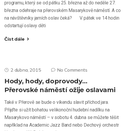
programu, který se od pátku 25. března až do neděle 27.
března odehraje na přerovském Masarykově náměstí. A co
na návštěvníky jarních oslav čeká? V pátek ve 14 hodin
odstartují oslavy děti
Číst dále
2 dubna, 2015
No Comments
Hody, hody, doprovody…
Přerovské náměstí ožije oslavami
Také v Přerově se bude o víkendu slavit příchod jara.
Přijďte si užít bohatou velikonoční hudební nadílku na
Masarykovo náměstí – v sobotu 4. dubna se můžete těšit
například na Academic Jazz Band nebo Dechový orchestr