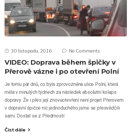
30 listopadu, 2016
No Comments
VIDEO: Doprava během špičky v
Přerově vázne i po otevření Polní
Je tomu pár dnů, co byla zprovozněna ulice Polní, která
měla v minulých týdnech za následek absolutní kolaps
dopravy. Že i přes její znovuotevření není projet Přerovem
v dopravní špičce nic jednoduchého jsme se přesvědčili
sami. Dostat se z Předmostí
Číst dále