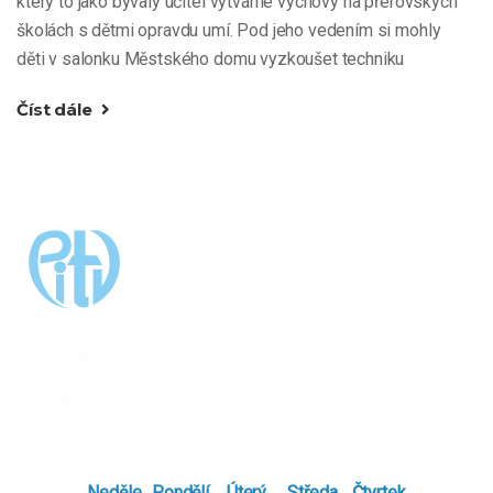
který to jako bývalý učitel výtvarné výchovy na přerovských
školách s dětmi opravdu umí. Pod jeho vedením si mohly
děti v salonku Městského domu vyzkoušet techniku
Číst dále
Neděle
Pondělí
Úterý
Středa
Čtvrtek