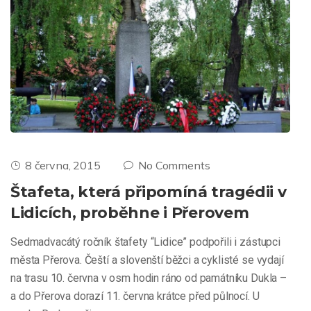
8 června, 2015
No Comments
Štafeta, která připomíná tragédii v
Lidicích, proběhne i Přerovem
Sedmadvacátý ročník štafety “Lidice” podpořili i zástupci
města Přerova. Čeští a slovenští běžci a cyklisté se vydají
na trasu 10. června v osm hodin ráno od památníku Dukla –
a do Přerova dorazí 11. června krátce před půlnocí. U