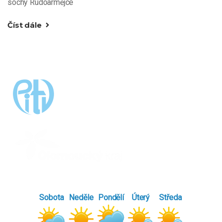
sochy Rudoarmějce
Číst dále
Sobota
Neděle
Pondělí
Úterý
Středa