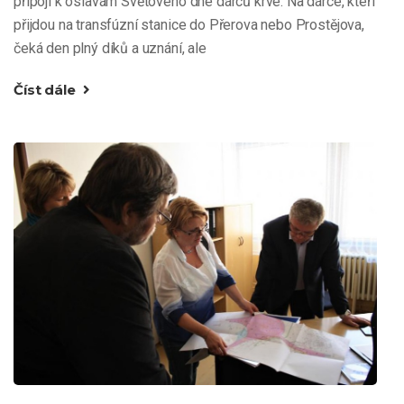
připojí k oslavám Světového dne dárců krve. Na dárce, kteří
přijdou na transfúzní stanice do Přerova nebo Prostějova,
čeká den plný díků a uznání, ale
Číst dále