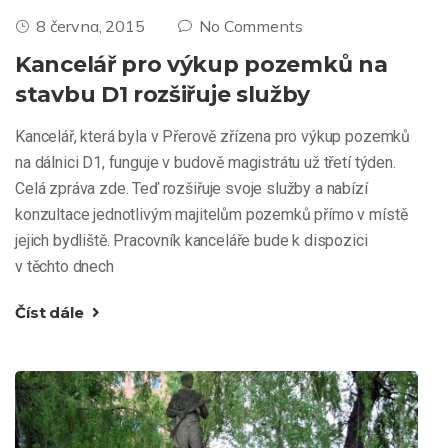
8 června, 2015
No Comments
Kancelář pro výkup pozemků na
stavbu D1 rozšiřuje služby
Kancelář, která byla v Přerově zřízena pro výkup pozemků
na dálnici D1, funguje v budově magistrátu už třetí týden.
Celá zpráva zde. Teď rozšiřuje svoje služby a nabízí
konzultace jednotlivým majitelům pozemků přímo v místě
jejich bydliště. Pracovník kanceláře bude k dispozici
v těchto dnech
Číst dále